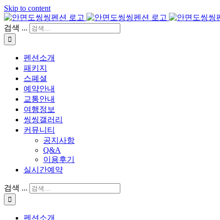
Skip to content
검색 ...
펜션소개
패키지
스폐셜
예약안내
교통안내
여행정보
씽씽갤러리
커뮤니티
공지사항
Q&A
이용후기
실시간예약
검색 ...
펜션소개