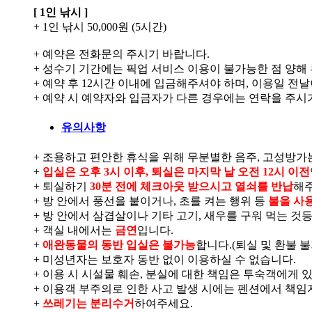
[ 1인 낚시 ]
+ 1인 낚시 50,000원 (5시간)
+ 예약은 전화문의 주시기 바랍니다.
+ 성수기 기간에는 픽업 서비스 이용이 불가능한 점 양해
+ 예약 후 12시간 이내에 입금해주셔야 하며, 이용일 전
+ 예약 시 예약자와 입금자가 다른 경우에는 연락을 주시
유의사항
+ 조용하고 편안한 휴식을 위해 무분별한 음주, 고성방가
+
입실은 오후 3시 이후, 퇴실은 마지막 날 오전 12시 이전
+ 퇴실하기
30분 전에 체크아웃 받으시고 열쇠를 반납
해
+ 방 안에서 풍선을 붙이거나, 초를 켜는 행위 등
불을 사
+ 방 안에서 삼겹살이나 기타 고기, 새우를 구워 먹는 것
+ 객실 내에서는
금연
입니다.
+
애완동물의 동반 입실은 불가능
합니다.(퇴실 및 환불 불
+ 미성년자는 보호자 동반 없이 이용하실 수 없습니다.
+ 이용 시 시설물 훼손, 분실에 대한 책임은 투숙객에게
+ 이용객 부주의로 인한 사고 발생 시에는 펜션에서 책임
+
쓰레기는 분리수거
하여주세요.