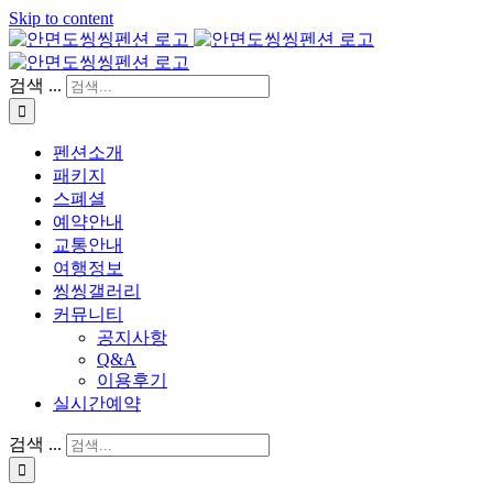
Skip to content
검색 ...
펜션소개
패키지
스폐셜
예약안내
교통안내
여행정보
씽씽갤러리
커뮤니티
공지사항
Q&A
이용후기
실시간예약
검색 ...