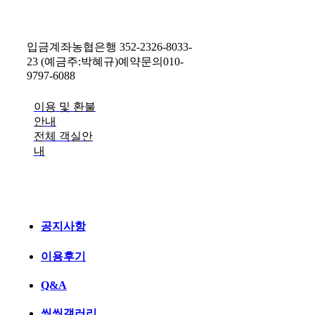
입금계좌
농협은행 352-2326-8033-
23 (예금주:박혜규)
예약문의
010-
9797-6088
이용 및 환불
안내
전체 객실안
내
공지사항
이용후기
Q&A
씽씽갤러리