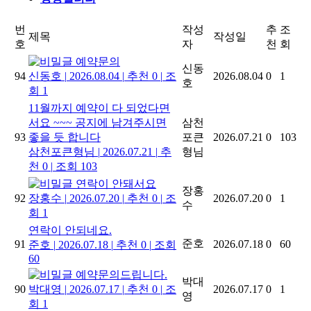
번
작성
추
조
제목
작성일
호
자
천
회
예약문의
신동
94
신동호
|
2026.08.04
|
추천 0
|
조
2026.08.04
0
1
호
회 1
11월까지 예약이 다 되었다면
서요 ~~~ 공지에 남겨주시면
삼천
93
좋을 듯 합니다
포큰
2026.07.21
0
103
삼천포큰형님
|
2026.07.21
|
추
형님
천 0
|
조회 103
연락이 안돼서요
장홍
92
장홍수
|
2026.07.20
|
추천 0
|
조
2026.07.20
0
1
수
회 1
연락이 안되네요.
준호
91
2026.07.18
0
60
준호
|
2026.07.18
|
추천 0
|
조회
60
예약문의드립니다.
박대
90
박대영
|
2026.07.17
|
추천 0
|
조
2026.07.17
0
1
영
회 1