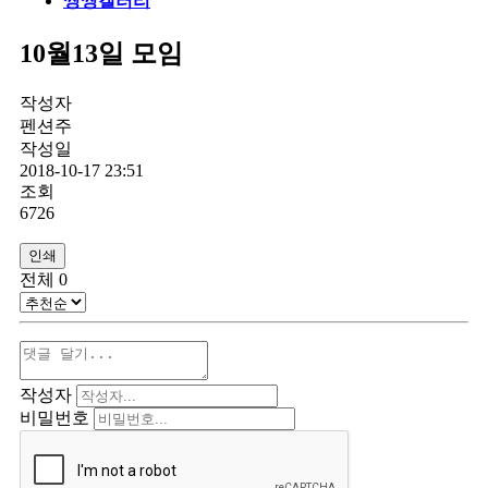
씽씽갤러리
10월13일 모임
작성자
펜션주
작성일
2018-10-17 23:51
조회
6726
인쇄
전체
0
작성자
비밀번호