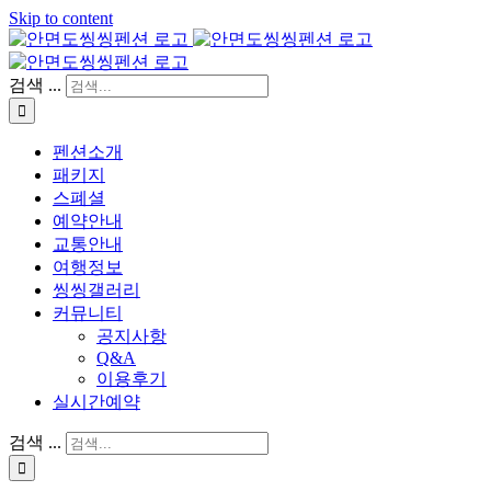
Skip to content
검색 ...
펜션소개
패키지
스폐셜
예약안내
교통안내
여행정보
씽씽갤러리
커뮤니티
공지사항
Q&A
이용후기
실시간예약
검색 ...