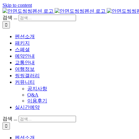
Skip to content
검색 ...
펜션소개
패키지
스폐셜
예약안내
교통안내
여행정보
씽씽갤러리
커뮤니티
공지사항
Q&A
이용후기
실시간예약
검색 ...
펜션소개