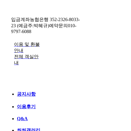
입금계좌
농협은행 352-2326-8033-
23 (예금주:박혜규)
예약문의
010-
9797-6088
이용 및 환불
안내
전체 객실안
내
공지사항
이용후기
Q&A
씽씽갤러리