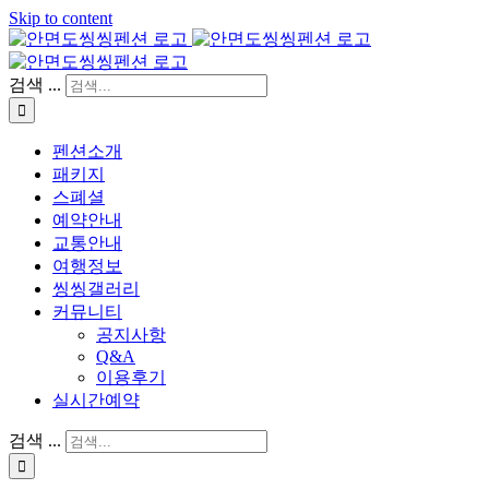
Skip to content
검색 ...
펜션소개
패키지
스폐셜
예약안내
교통안내
여행정보
씽씽갤러리
커뮤니티
공지사항
Q&A
이용후기
실시간예약
검색 ...