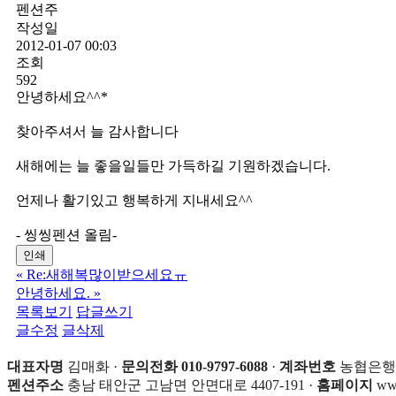
펜션주
작성일
2012-01-07 00:03
조회
592
안녕하세요^^*
찾아주셔서 늘 감사합니다
새해에는 늘 좋을일들만 가득하길 기원하겠습니다.
언제나 활기있고 행복하게 지내세요^^
- 씽씽펜션 올림-
인쇄
«
Re:새해복많이받으세요ㅠ
안녕하세요.
»
목록보기
답글쓰기
글수정
글삭제
대표자명
김매화 ·
문의전화 010-9797-6088
·
계좌번호
농협은행 35
펜션주소
충남 태안군 고남면 안면대로 4407-191 ·
홈페이지
www