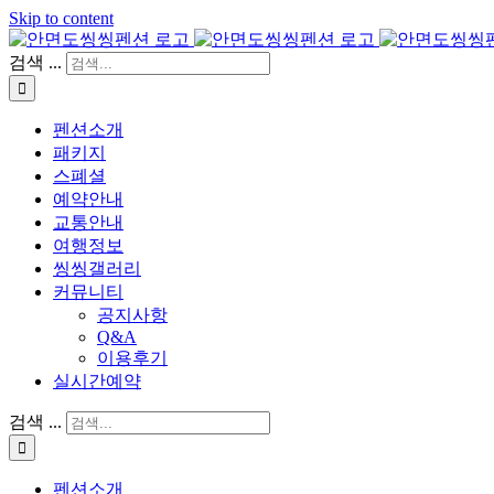
Skip to content
검색 ...
펜션소개
패키지
스폐셜
예약안내
교통안내
여행정보
씽씽갤러리
커뮤니티
공지사항
Q&A
이용후기
실시간예약
검색 ...
펜션소개