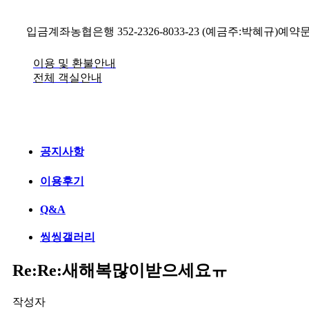
입금계좌
농협은행 352-2326-8033-23 (예금주:박혜규)
예약
이용 및 환불안내
전체 객실안내
공지사항
이용후기
Q&A
씽씽갤러리
Re:Re:새해복많이받으세요ㅠ
작성자