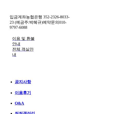
입금계좌
농협은행 352-2326-8033-
23 (예금주:박혜규)
예약문의
010-
9797-6088
이용 및 환불
안내
전체 객실안
내
공지사항
이용후기
Q&A
씽씽갤러리