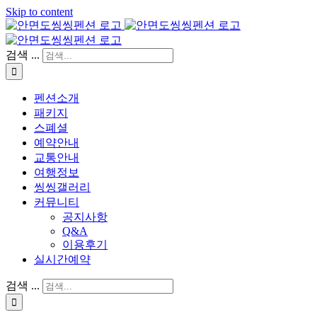
Skip to content
검색 ...
펜션소개
패키지
스폐셜
예약안내
교통안내
여행정보
씽씽갤러리
커뮤니티
공지사항
Q&A
이용후기
실시간예약
검색 ...