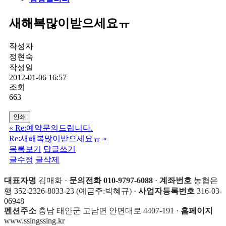
새해복많이받으세요ㅠ
작성자
정현숙
작성일
2012-01-06 16:57
조회
663
인쇄
«
Re:예약문의드립니다.
Re:새해복많이받으세요ㅠ
»
목록보기
답글쓰기
글수정
글삭제
대표자명
김매화 ·
문의전화 010-9797-6088
·
계좌번호
농협은
행 352-2326-8033-23 (예금주:박혜규) ·
사업자등록번호
316-03-
06948
펜션주소
충남 태안군 고남면 안면대로 4407-191 ·
홈페이지
www.ssingssing.kr