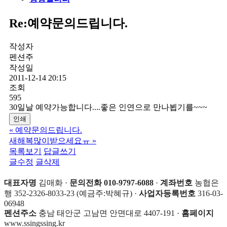
Re:예약문의드립니다.
작성자
펜션주
작성일
2011-12-14 20:15
조회
595
30일날 예약가능합니다....좋은 인연으로 만나뵙기를~~~
인쇄
«
예약문의드립니다.
새해복많이받으세요ㅠ
»
목록보기
답글쓰기
글수정
글삭제
대표자명
김매화 ·
문의전화 010-9797-6088
·
계좌번호
농협은
행 352-2326-8033-23 (예금주:박혜규) ·
사업자등록번호
316-03-
06948
펜션주소
충남 태안군 고남면 안면대로 4407-191 ·
홈페이지
www.ssingssing.kr