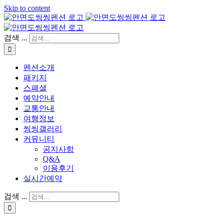
Skip to content
검색 ...
펜션소개
패키지
스폐셜
예약안내
교통안내
여행정보
씽씽갤러리
커뮤니티
공지사항
Q&A
이용후기
실시간예약
검색 ...