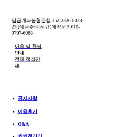
입금계좌
농협은행 352-2326-8033-
23 (예금주:박혜규)
예약문의
010-
9797-6088
이용 및 환불
안내
전체 객실안
내
공지사항
이용후기
Q&A
씽씽갤러리